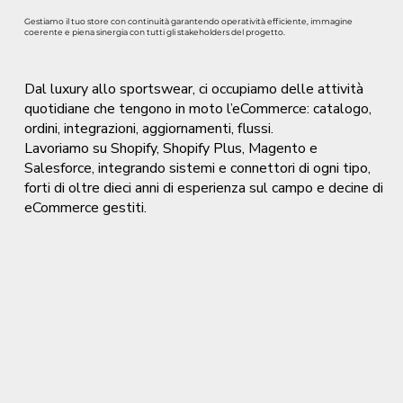
Gestiamo il tuo store con continuità garantendo operatività efficiente, immagine
coerente e piena sinergia con tutti gli stakeholders del progetto.
Dal luxury allo sportswear, ci occupiamo delle attività
quotidiane che tengono in moto l’eCommerce: catalogo,
ordini, integrazioni, aggiornamenti, flussi.
Lavoriamo su Shopify, Shopify Plus, Magento e
Salesforce, integrando sistemi e connettori di ogni tipo,
forti di oltre dieci anni di esperienza sul campo e decine di
eCommerce gestiti.