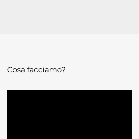
Cosa facciamo?
01
Gestione del calendario commerciale
Elaboriamo e aggiorniamo gli
Action